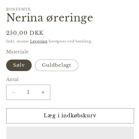
i
i
modus
m
ROSESMYK
Nerina øreringe
Normalpris
250,00 DKK
Inkl. moms
Levering
beregnes ved betaling.
Materiale
Sølv
Guldbelagt
Antal
Reducer
Øg
antallet
antallet
for
for
Nerina
Nerina
Læg i indkøbskurv
øreringe
øreringe