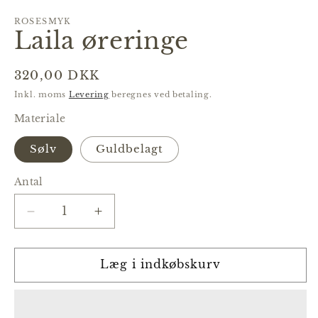
i
modus
ROSESMYK
Laila øreringe
Normalpris
320,00 DKK
Inkl. moms
Levering
beregnes ved betaling.
Materiale
Sølv
Guldbelagt
Antal
Reducer
Øg
antallet
antallet
for
for
Laila
Laila
Læg i indkøbskurv
øreringe
øreringe